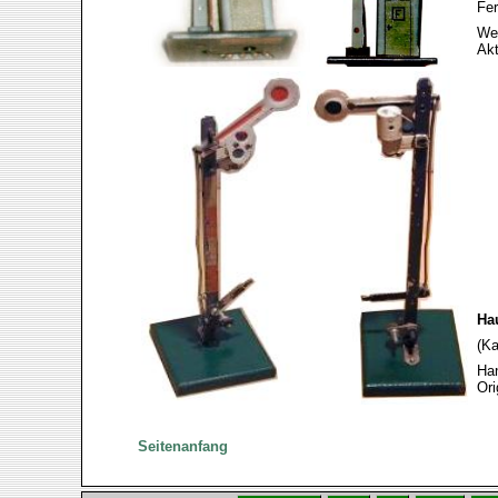
Fer
Wen
Akt
Hau
(Ka
Han
Ori
Seitenanfang