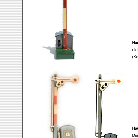
Hau
ele
(Ka
Hau
Die