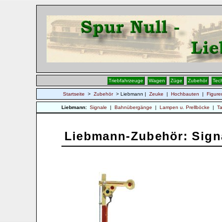
Triebfahrzeuge
Wagen
Züge
Zubehör
Tec
Startseite
>
Zubehör
> Liebmann |
Zeuke
|
Hochbauten
|
Figure
Liebmann:
Signale
|
Bahnübergänge
|
Lampen u. Prellböcke
|
Ta
Liebmann-Zubehör: Sign